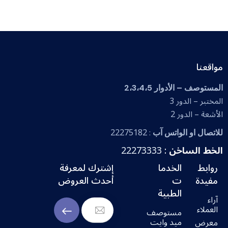
واقعنا
لمستوصف – الأدوار 2،3،4،5
لمختبر – الدور 3
لأشعة – الدور 2
22275182
لاتصال او الواتس آب
:
لخط الساخن
:
22273333
روابط
الخدما
إشترك لمعرفة
مفيدة
ت
أحدث العروض
الطبية
آراء
العملاء
مستوصف
SUBSCRIBE
ميد وايت
معرض